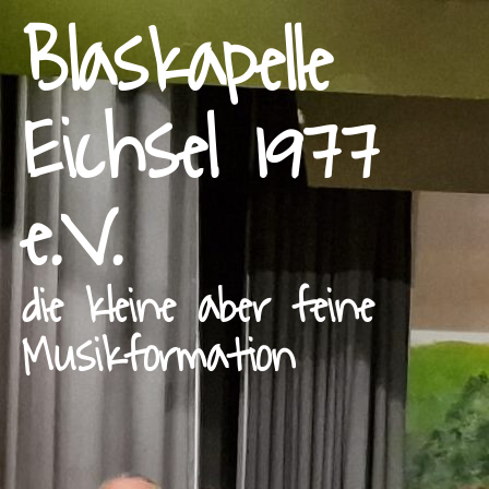
Blaskapelle
Eichsel 1977
e.V.
die kleine aber feine
Musikformation