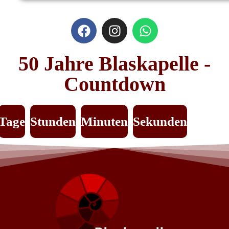
50 Jahre Blaskapelle -
Countdown
Tage
Stunden
Minuten
Sekunden